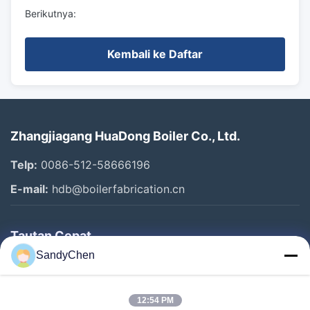
Berikutnya:
Kembali ke Daftar
Zhangjiagang HuaDong Boiler Co., Ltd.
Telp:
0086-512-58666196
E-mail:
hdb@boilerfabrication.cn
Tautan Cepat
SandyChen
Rumah
Produk
12:54 PM