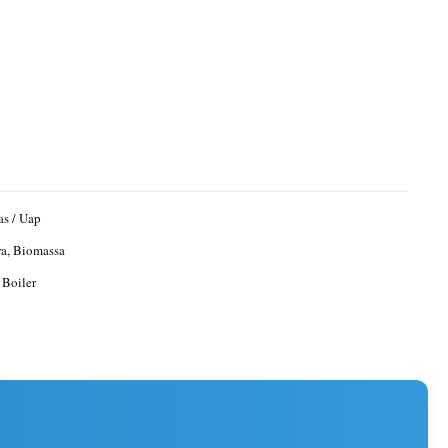
as / Uap
a, Biomassa
Boiler