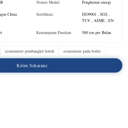
DB
Nomor Model:
Penghemat energi
ngsu China
Sertifikasi:
ISO9001 , SGS ,
TUV , ASME , EN
et
Kemampuan Pasokan:
500 ton per Bulan
economizer pembangkit listrik
economiser pada boiler
K
i
r
i
m
S
e
k
a
r
a
n
g