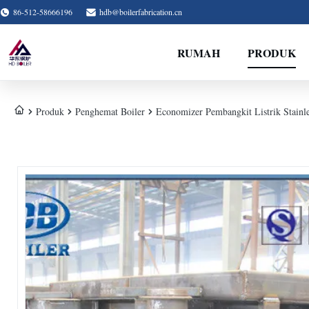
86-512-58666196
hdb@boilerfabrication.cn
RUMAH
PRODUK
Produk
Penghemat Boiler
Economizer Pembangkit Listrik Stainle