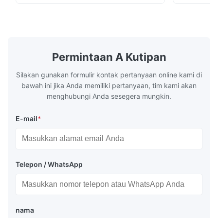
wall, it is mainly used to absorb the radiant
of the flue 
heat emitted by the flame and high-
the feed wa
temperature flue gas in the furnace.It is
fuel consum
the main type of evaporating heating
the flue gas
surface of all kinds of modern boilers and
energy savi
the basic component of boiler water
at the same
Permintaan A Kutipan
circulation loop.Because of both cooling
protection 
Silakan gunakan formulir kontak pertanyaan online kami di
bawah ini jika Anda memiliki pertanyaan, tim kami akan
menghubungi Anda sesegera mungkin.
E-mail
*
Telepon / WhatsApp
nama