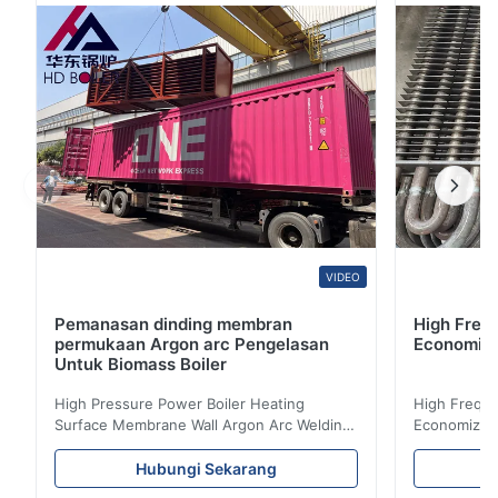
sampah;biomassa;pembawa panas organik dan ketel
uap listrik.Ditambah dengan rangkaian luas permukaan
pemanas, HD ...
VIDEO
Pemanasan dinding membran
High Freq
permukaan Argon arc Pengelasan
Economize
Untuk Biomass Boiler
High Pressure Power Boiler Heating
High Freque
Surface Membrane Wall Argon Arc Welding
Economizer 
For Biomass Boiler Product Introduction
Product Des
Water wall panels with pins usually laid
is a device 
Hubungi Sekarang
vertically on the inner wall of the furnace
industrial bo