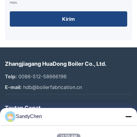
max.
Kirim
Zhangjiagang HuaDong Boiler Co., Ltd.
Telp:
0086-512-58666196
E-mail:
hdb@boilerfabrication.cn
Tautan Cepat
SandyChen
Rumah
Produk
11:55 AM