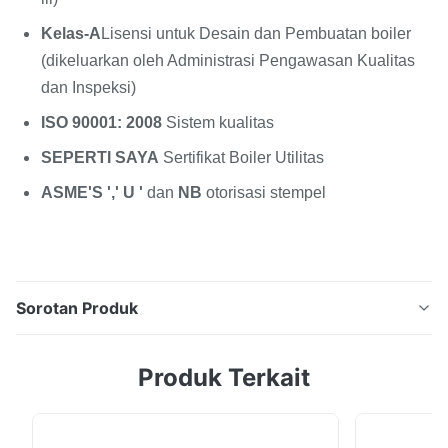
Kelas-A
Lisensi untuk Desain dan Pembuatan boiler
(dikeluarkan oleh Administrasi Pengawasan Kualitas
dan Inspeksi)
ISO 90001: 2008
Sistem kualitas
SEPERTI SAYA
Sertifikat Boiler Utilitas
ASME'S ',' U '
dan
NB
otorisasi stempel
Sorotan Produk
ASME / Ce Seamless Steel Superheater Dan Reheater
Produk Terkait
Untuk 130 T / H Lignite Fired CFB Boiler ASME / Ce
Standard Seamless Steel Superheater untuk 130 T / H
Lignite Fired CFB Boiler Fungsi Produk Pemanas super