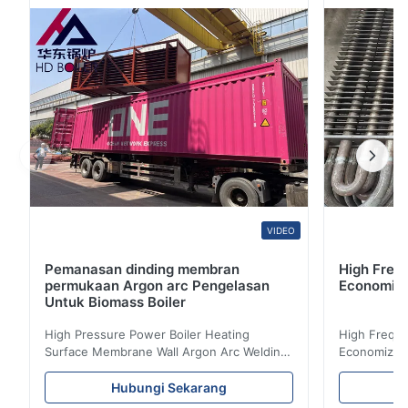
uap hemat panas HDB untuk boiler berbahan bakar
batubara Spesifikasi: Pemanas super adalah ...
VIDEO
Pemanasan dinding membran
High Freq
permukaan Argon arc Pengelasan
Economize
Untuk Biomass Boiler
High Pressure Power Boiler Heating
High Freque
Surface Membrane Wall Argon Arc Welding
Economizer 
For Biomass Boiler Product Introduction
Product Des
Water wall panels with pins usually laid
is a device 
Hubungi Sekarang
vertically on the inner wall of the furnace
industrial bo