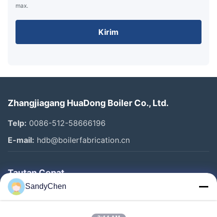
max.
Kirim
Zhangjiagang HuaDong Boiler Co., Ltd.
Telp:
0086-512-58666196
E-mail:
hdb@boilerfabrication.cn
Tautan Cepat
SandyChen
Rumah
Produk