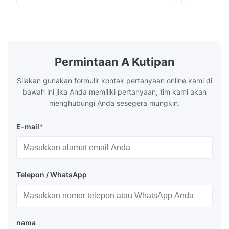
wall, it is mainly used to absorb the radiant
of the flue 
heat emitted by the flame and high-
the feed wa
temperature flue gas in the furnace.It is
fuel consum
the main type of evaporating heating
the flue gas
surface of all kinds of modern boilers and
energy savi
the basic component of boiler water
at the same
Permintaan A Kutipan
circulation loop.Because of both cooling
protection 
Silakan gunakan formulir kontak pertanyaan online kami di
bawah ini jika Anda memiliki pertanyaan, tim kami akan
menghubungi Anda sesegera mungkin.
E-mail
*
Telepon / WhatsApp
nama