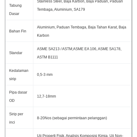
Stainless Steel, Baja Karbon, Baja Paduan, Paduan
Tabung
Tembaga, Aluminium, SA179
Dasar
Aluminium, Paduan Tembaga, Baja Tahan Karat, Baja
Bahan Fin
Karbon
ASME SA213 / ASTM;ASME EA 106, ASME SA178,
Standar
ASTM B1111
Kedalaman
0,5-3 mm
sirip
Pipa dasar
12,7-18mm
OD
Sirip per
8-20Nos (sebagai permintaan pelanggan)
inci
Uji Properti Fisik, Analisis Komposisi Kimia, Uji Non-