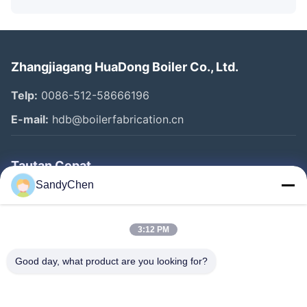
Zhangjiagang HuaDong Boiler Co., Ltd.
Telp:
0086-512-58666196
E-mail:
hdb@boilerfabrication.cn
Tautan Cepat
SandyChen
Rumah
Produk
3:12 PM
Video
Good day, what product are you looking for?
Tentang Kami
Tur Pabrik