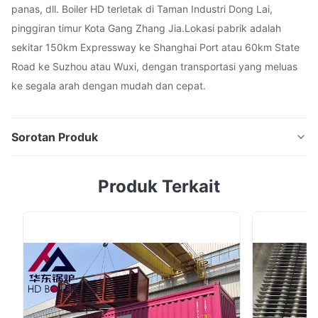
panas, dll. Boiler HD terletak di Taman Industri Dong Lai,
pinggiran timur Kota Gang Zhang Jia.Lokasi pabrik adalah
sekitar 150km Expressway ke Shanghai Port atau 60km State
Road ke Suzhou atau Wuxi, dengan transportasi yang meluas
ke segala arah dengan mudah dan cepat.
Sorotan Produk
Bagian Pertukaran Pemanas Tabung Sirip Boiler Baja
Produk Terkait
Karbon Dengan Perawatan Permukaan Dicat Deskripsi
Produk Tabung sirip telah memainkan peran penting
dalam boiler pembangkit listrik. Fin Tube, Extruded Fin
tube, Welding Fin tube, L / LH Type Fin Tube, H Type
Fin tube dengan Bahan A179 / Alu1060, ...