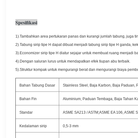
Spesifikasi
1).Tambahkan area pertukaran panas dan kurangi jumlah tabung, juga ti
2).Tabung sirip tipe H dapat dibuat menjadi tabung sirip tipe H ganda, k
3).Economizer sirip tipe H diatur sejajar untuk membuat ruang menjadi ba
4).Dengan saluran lurus untuk mendapatkan efek tiupan abu terbaik.
5).Struktur kompak untuk mengurangi berat dan mengurangi biaya pemb
Bahan Tabung Dasar
Stainless Steel, Baja Karbon, Baja Paduan
Bahan Fin
Aluminium, Paduan Tembaga, Baja Tahan Ka
Standar
ASME SA213 / ASTM;ASME EA 106, ASME S
Kedalaman sirip
0,5-3 mm