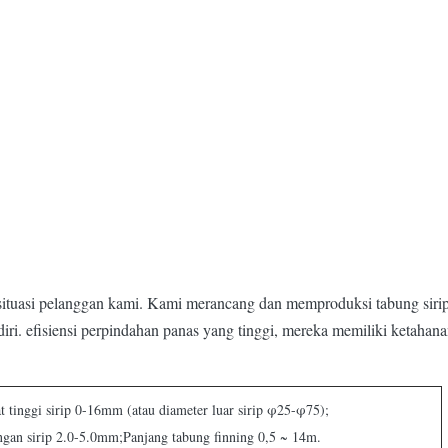
 situasi pelanggan kami. Kami merancang dan memproduksi tabung siri
diri. efisiensi perpindahan panas yang tinggi, mereka memiliki ketahan
t tinggi sirip 0-16mm (atau diameter luar sirip φ25-φ75);
gan sirip 2.0-5.0mm;Panjang tabung finning 0,5 ~ 14m.