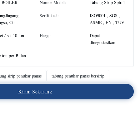
 BOILER
Nomor Model:
Tabung Sirip Spiral
ngJiagang,
Sertifikasi:
ISO9001 , SGS ,
ngsu, Cina
ASME , EN , TUV
et / set 10 ton
Harga:
Dapat
dinegosiasikan
 ton per Bulan
ung sirip penukar panas
tabung penukar panas bersirip
K
i
r
i
m
S
e
k
a
r
a
n
g