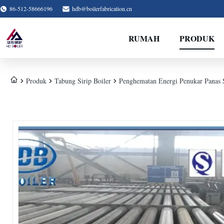
86-512-58666196
hdb@boilerfabrication.cn
RUMAH
PRODUK
Produk
Tabung Sirip Boiler
Penghematan Energi Penukar Panas 