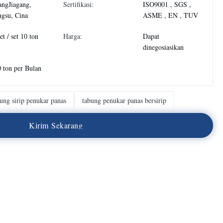
ngJiagang,
Sertifikasi:
ISO9001 , SGS ,
ngsu, Cina
ASME , EN , TUV
et / set 10 ton
Harga:
Dapat
dinegosiasikan
 ton per Bulan
ung sirip penukar panas
tabung penukar panas bersirip
K
i
r
i
m
S
e
k
a
r
a
n
g