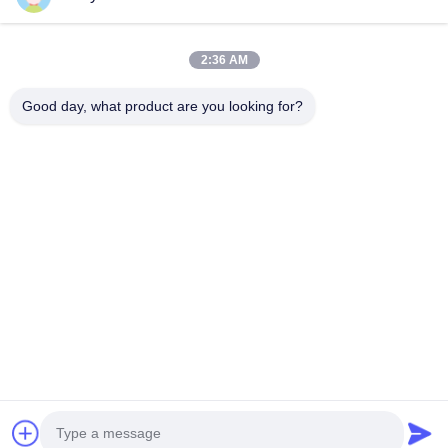
Rumah
Produk
2:36 AM
Video
Good day, what product are you looking for?
Tentang Kami
Tur Pabrik
Kontrol Kualitas
Permintaan Penawaran
Follow Us
©2017- Zhangjiagang HuaDong Boiler Co., Ltd.. Semua. Semua hak
dilindungi.