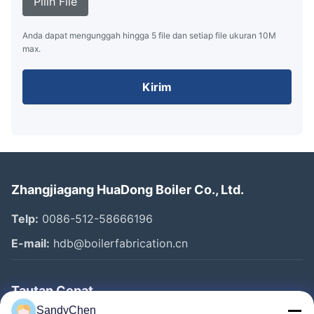
Pilih File
Anda dapat mengunggah hingga 5 file dan setiap file ukuran 10M
max.
Kirim
Zhangjiagang HuaDong Boiler Co., Ltd.
Telp:
0086-512-58666196
E-mail:
hdb@boilerfabrication.cn
Tautan Cepat
SandyChen