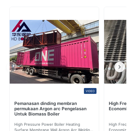
Efisiensi Tinggi Deskripsi Produk Nama lengkap "pipa
dinding air", nama lama "dinding air", juga dikenal
sebagai "pipa naik". Biasanya diletakkan secara
vertikal di dinding bagian dalam dinding tungku, ...
VIDEO
Pemanasan dinding membran
High Freq
permukaan Argon arc Pengelasan
Economize
Untuk Biomass Boiler
High Pressure Power Boiler Heating
High Freque
Surface Membrane Wall Argon Arc Welding
Economizer 