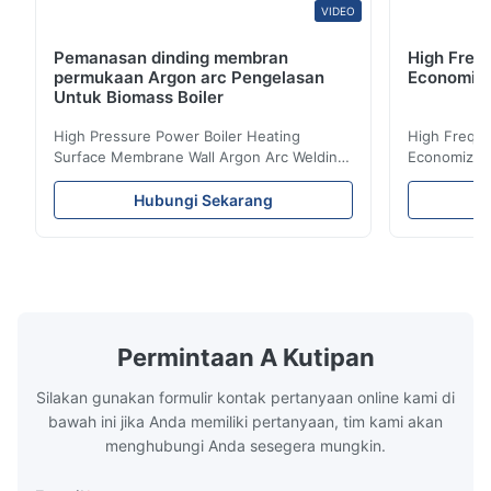
VIDEO
Pemanasan dinding membran
High Freq
permukaan Argon arc Pengelasan
Economize
Untuk Biomass Boiler
High Pressure Power Boiler Heating
High Freque
Surface Membrane Wall Argon Arc Welding
Economizer 
For Biomass Boiler Product Introduction
Product Des
Water wall panels with pins usually laid
is a device 
Hubungi Sekarang
vertically on the inner wall of the furnace
industrial bo
wall, it is mainly used to absorb the radiant
of the flue 
heat emitted by the flame and high-
the feed wa
temperature flue gas in the furnace.It is
fuel consum
the main type of evaporating heating
the flue gas
surface of all kinds of modern boilers and
energy savi
the basic component of boiler water
at the same
Permintaan A Kutipan
circulation loop.Because of both cooling
protection 
Silakan gunakan formulir kontak pertanyaan online kami di
bawah ini jika Anda memiliki pertanyaan, tim kami akan
menghubungi Anda sesegera mungkin.