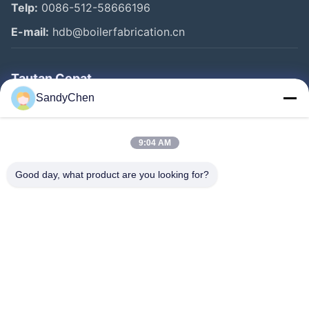
Telp:
0086-512-58666196
E-mail:
hdb@boilerfabrication.cn
Tautan Cepat
SandyChen
Rumah
Produk
9:04 AM
Video
Good day, what product are you looking for?
Tentang Kami
Tur Pabrik
Kontrol Kualitas
Permintaan Penawaran
Follow Us