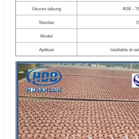
Ukuran tabung
Φ38 - 7
Standar
I
Model
Aplikasi
Istallable di s