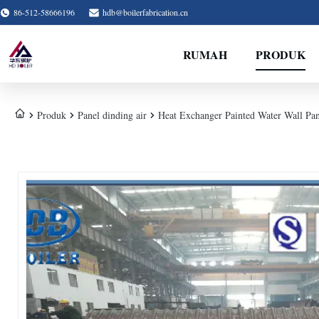
86-512-58666196
hdb@boilerfabrication.cn
RUMAH
PRODUK
Produk
Panel dinding air
Heat Exchanger Painted Water Wall Pan