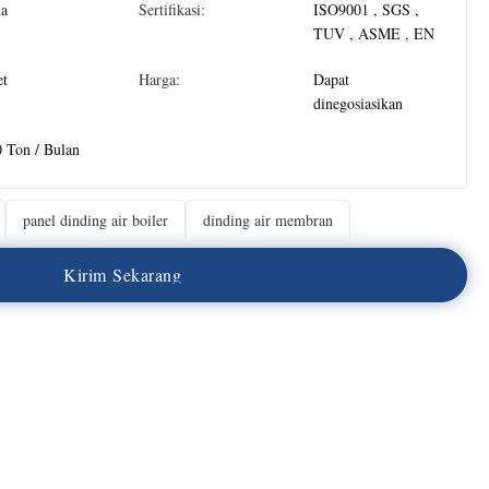
na
Sertifikasi:
ISO9001 , SGS ,
TUV , ASME , EN
et
Harga:
Dapat
dinegosiasikan
 Ton / Bulan
panel dinding air boiler
dinding air membran
K
i
r
i
m
S
e
k
a
r
a
n
g