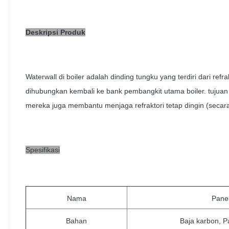
Deskripsi Produk
Waterwall di boiler adalah dinding tungku yang terdiri dari r
dihubungkan kembali ke bank pembangkit utama boiler. tujuan d
mereka juga membantu menjaga refraktori tetap dingin (secara r
Spesifikasi
Nama
Pane
Bahan
Baja karbon, P