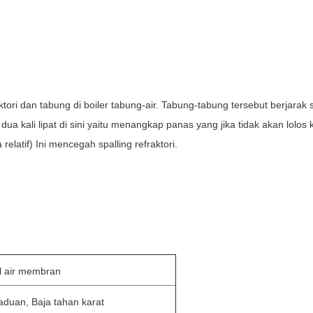
efraktori dan tabung di boiler tabung-air. Tabung-tabung tersebut berj
ua kali lipat di sini yaitu menangkap panas yang jika tidak akan lol
elatif) Ini mencegah spalling refraktori.
l air membran
aduan, Baja tahan karat