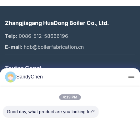
Zhangjiagang HuaDong Boiler Co., Ltd.
Telp:
0086-512-58666196
E-mail:
hdb@boilerfabrication.cn
Tautan Cepat
SandyChen
Rumah
Produk
4:19 PM
Video
Good day, what product are you looking for?
Tentang Kami
Tur Pabrik
Kontrol Kualitas