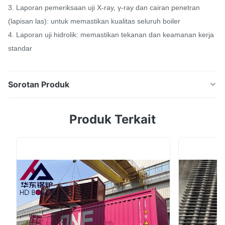
3. Laporan pemeriksaan uji X-ray, γ-ray dan cairan penetran
(lapisan las): untuk memastikan kualitas seluruh boiler
4. Laporan uji hidrolik: memastikan tekanan dan keamanan kerja
standar
Sorotan Produk
Suku cadang Boiler Economizer Boiler Baja Fin Tube
Produk Terkait
Economizer Ringkasan Ada tiga tahapan dari air
umpan di dalam boiler yang dipanaskan menjadi uap
superheated: pemanasan awal air umpan, penguapan,
dan pemanasan super.Ketiga tahap tersebut
diselesaikan pada tiga permukaan pemanas yang
berbeda...