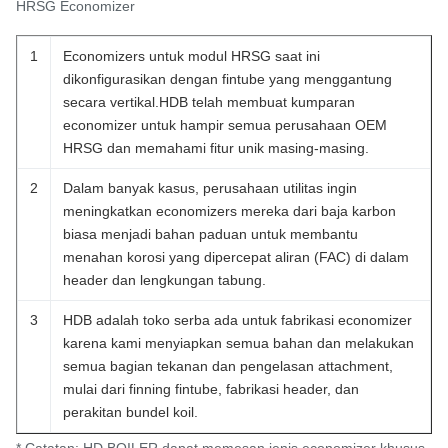
HRSG Economizer
1
Economizers untuk modul HRSG saat ini
dikonfigurasikan dengan fintube yang menggantung
secara vertikal.HDB telah membuat kumparan
economizer untuk hampir semua perusahaan OEM
HRSG dan memahami fitur unik masing-masing.
2
Dalam banyak kasus, perusahaan utilitas ingin
meningkatkan economizers mereka dari baja karbon
biasa menjadi bahan paduan untuk membantu
menahan korosi yang dipercepat aliran (FAC) di dalam
header dan lengkungan tabung.
3
HDB adalah toko serba ada untuk fabrikasi economizer
karena kami menyiapkan semua bahan dan melakukan
semua bagian tekanan dan pengelasan attachment,
mulai dari finning fintube, fabrikasi header, dan
perakitan bundel koil.
* Catatan: HD BOILER dapat memesan jenis economizer khusus