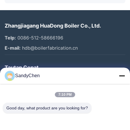
Zhangjiagang HuaDong Boiler Co., Ltd.
Telp:
0086-512-58666196
E-mail:
hdb@boilerfabrication.cn
Tautan Cepat
SandyChen
Rumah
Produk
7:10 PM
Video
Good day, what product are you looking for?
Tentang Kami
Tur Pabrik