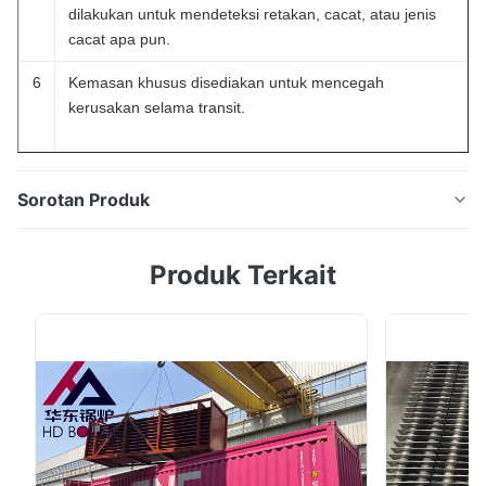
dilakukan untuk mendeteksi retakan, cacat, atau jenis
cacat apa pun.
6
Kemasan khusus disediakan untuk mencegah
kerusakan selama transit.
Sorotan Produk
Penukar Panas Economizer Baja Paduan Lulus ISO Di
Produk Terkait
Pembangkit Listrik, Boiler Perkenalan produk
Economizer adalah alat yang dipasang di ujung
cerobong asap boiler untuk memulihkan panas
buangan dari asap knalpot, yaitu air umpan panas
permukaan ke air jenuh di bawah pengukuran steam
drum. Dapat ...