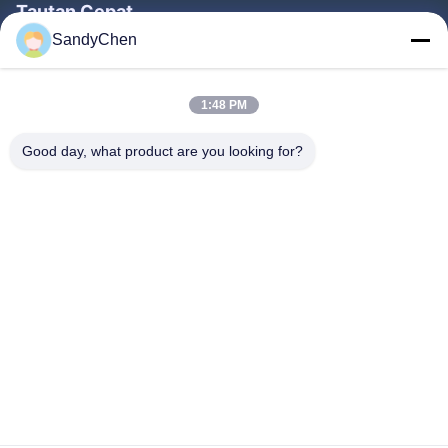
Tautan Cepat
SandyChen
Rumah
Produk
1:48 PM
Video
Good day, what product are you looking for?
Tentang Kami
Tur Pabrik
Kontrol Kualitas
Permintaan Penawaran
Follow Us