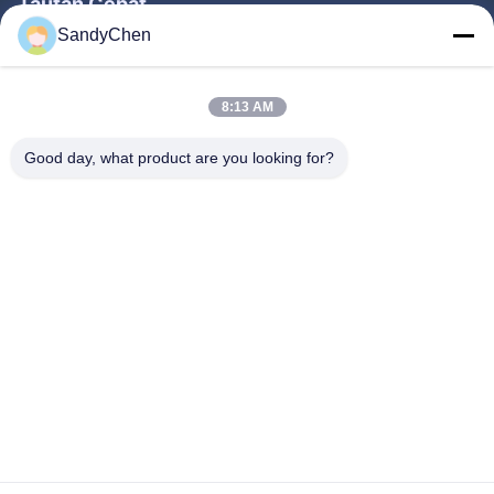
Tautan Cepat
SandyChen
Rumah
Produk
8:13 AM
Video
Good day, what product are you looking for?
Tentang Kami
Tur Pabrik
Kontrol Kualitas
Permintaan Penawaran
Follow Us