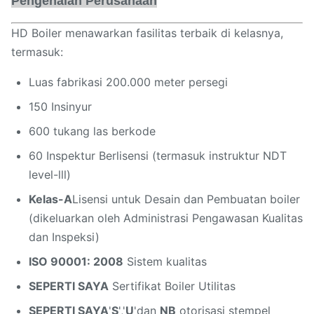
Pengenalan Perusahaan
HD Boiler menawarkan fasilitas terbaik di kelasnya,
termasuk:
Luas fabrikasi 200.000 meter persegi
150 Insinyur
600 tukang las berkode
60 Inspektur Berlisensi (termasuk instruktur NDT
level-lll)
Kelas-A
Lisensi untuk Desain dan Pembuatan boiler
(dikeluarkan oleh Administrasi Pengawasan Kualitas
dan Inspeksi)
ISO 90001: 2008
Sistem kualitas
SEPERTI SAYA
Sertifikat Boiler Utilitas
SEPERTI SAYA
'
S
','
U
'dan
NB
otorisasi stempel