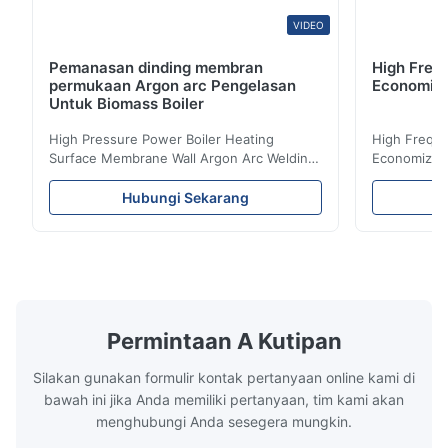
VIDEO
Pemanasan dinding membran
High Freq
permukaan Argon arc Pengelasan
Economize
Untuk Biomass Boiler
High Pressure Power Boiler Heating
High Freque
Surface Membrane Wall Argon Arc Welding
Economizer 
For Biomass Boiler Product Introduction
Product Des
Water wall panels with pins usually laid
is a device 
Hubungi Sekarang
vertically on the inner wall of the furnace
industrial bo
wall, it is mainly used to absorb the radiant
of the flue 
heat emitted by the flame and high-
the feed wa
temperature flue gas in the furnace.It is
fuel consum
the main type of evaporating heating
the flue gas
surface of all kinds of modern boilers and
energy savi
the basic component of boiler water
at the same
Permintaan A Kutipan
circulation loop.Because of both cooling
protection 
Silakan gunakan formulir kontak pertanyaan online kami di
bawah ini jika Anda memiliki pertanyaan, tim kami akan
menghubungi Anda sesegera mungkin.