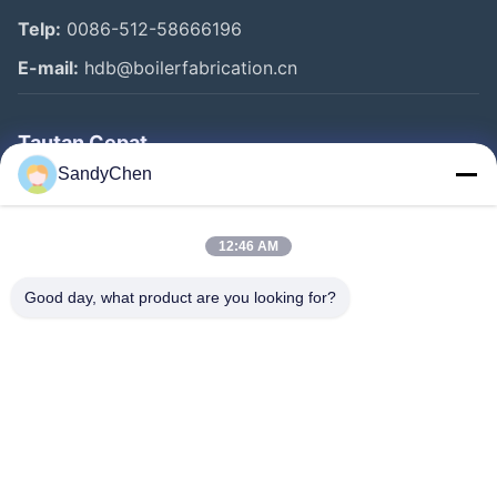
Telp:
0086-512-58666196
E-mail:
hdb@boilerfabrication.cn
Tautan Cepat
SandyChen
Rumah
Produk
12:46 AM
Video
Good day, what product are you looking for?
Tentang Kami
Tur Pabrik
Kontrol Kualitas
Permintaan Penawaran
Follow Us