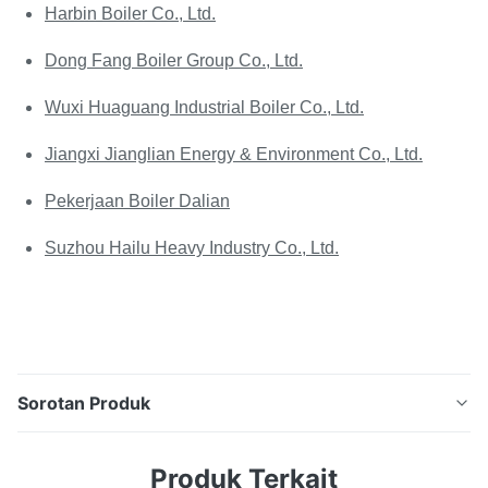
Harbin Boiler Co., Ltd.
Dong Fang Boiler Group Co., Ltd.
Wuxi Huaguang Industrial Boiler Co., Ltd.
Jiangxi Jianglian Energy & Environment Co., Ltd.
Pekerjaan Boiler Dalian
Suzhou Hailu Heavy Industry Co., Ltd.
Sorotan Produk
Tabung sirip spiral boiler economizer yang tahan
Produk Terkait
benturan dan keandalan kerja Spesifikasi: Tabung sirip