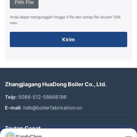
Pilih File
Anda dapat mengunggah hingga 5 file dan setiap file ukuran 10M
max.
Kirim
Zhangjiagang HuaDong Boiler Co., Ltd.
Telp:
0086-512-58666196
E-mail:
hdb@boilerfabrication.cn
Tautan Cepat
SandyChen