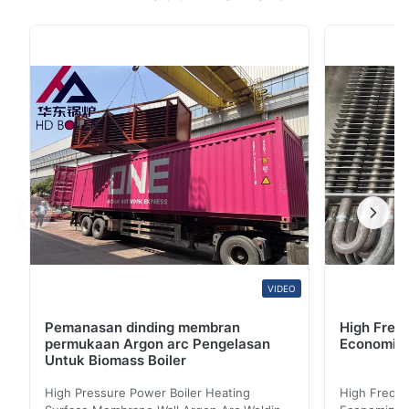
spiral yang tahan benturan dan kehandalan kerja
terbaik adalah yang paling banyak digunakan dari
tabung bersirip spiral, banyak digunakan dalam tenaga
listrik, metalurgi, pengumpulan pemanasan ...
VIDEO
Pemanasan dinding membran
High Freq
permukaan Argon arc Pengelasan
Economize
Untuk Biomass Boiler
High Pressure Power Boiler Heating
High Freque