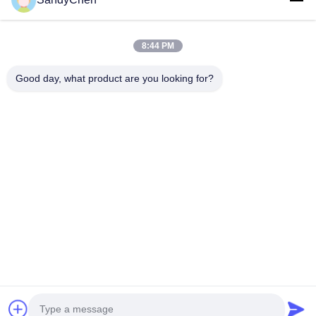
Rumah
Produk
8:44 PM
Video
Good day, what product are you looking for?
Tentang Kami
Tur Pabrik
Kontrol Kualitas
Permintaan Penawaran
Follow Us
©2017- Zhangjiagang HuaDong Boiler Co., Ltd.. Semua. Semua hak
dilindungi.