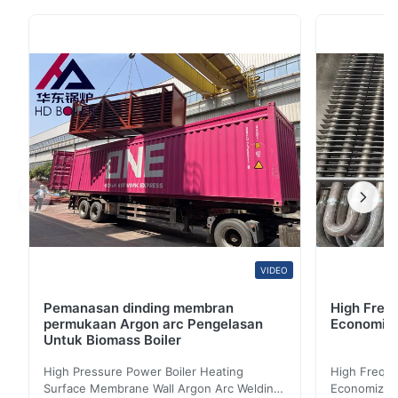
sedikit Deskripsi Produk 1. Economizer tabung sirip
spiral terintegrasi adalah peralatan perpindahan panas
tipe baru, yang terdiri dari tabung sirip spiral untuk
mengatasi abrasi serius dan ...
VIDEO
Pemanasan dinding membran
High Freq
permukaan Argon arc Pengelasan
Economize
Untuk Biomass Boiler
High Pressure Power Boiler Heating
High Freque
Surface Membrane Wall Argon Arc Welding
Economizer 