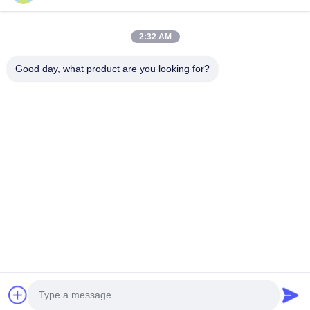
Rumah
Produk
2:32 AM
Video
Good day, what product are you looking for?
Tentang Kami
Tur Pabrik
Kontrol Kualitas
Permintaan Penawaran
Follow Us
©2017- Zhangjiagang HuaDong Boiler Co., Ltd.. Semua. Semua hak
dilindungi.