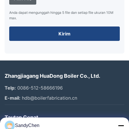
Anda dapat mengunggah hingga 5 file dan setiap file ukuran 10M
max.
Kirim
Zhangjiagang HuaDong Boiler Co., Ltd.
Telp:
0086-512-58666196
E-mail:
hdb@boilerfabrication.cn
Tautan Cepat
SandyChen