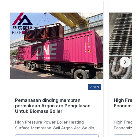
dimaksudkan untuk mengurangi konsumsi energi, atau
untuk melakukan fungsi yang berguna seperti
memanaskan fluida terlebih dahulu. 2. Istilah
economizer juga ...
VIDEO
Pemanasan dinding membran
High Freq
permukaan Argon arc Pengelasan
Economize
Untuk Biomass Boiler
High Pressure Power Boiler Heating
High Freque
Surface Membrane Wall Argon Arc Welding
Economizer 
For Biomass Boiler Product Introduction
Product Des