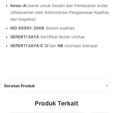
Kelas-A
Lisensi untuk Desain dan Pembuatan boiler
(dikeluarkan oleh Administrasi Pengawasan Kualitas
dan Inspeksi)
ISO 90001: 2008
Sistem kualitas
SEPERTI SAYA
Sertifikat Boiler Utilitas
SEPERTI SAYA
'
S
','
U
'dan
NB
otorisasi stempel
Sorotan Produk
China menyediakan penghemat suku cadang boiler
Produk Terkait
untuk pembangkit listrik biomassa Deskripsi Produk
1.Economizers adalah perangkat mekanis yang