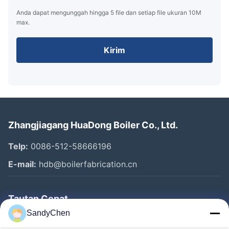
Anda dapat mengunggah hingga 5 file dan setiap file ukuran 10M
max.
Kirim
Zhangjiagang HuaDong Boiler Co., Ltd.
Telp:
0086-512-58666196
E-mail:
hdb@boilerfabrication.cn
Tautan Cepat
SandyChen
Rumah